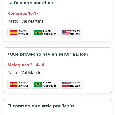
La fe viene por el oír
Romanos 10:17
Pastor Val Martins
LEA EN
LEIA EM
READ IN
ESPAÑOL
PORTUGUÊS
ENGLISH
¿Qué provecho hay en servir a Dios?
Malaquías 3:14-16
Pastor Val Martins
LEA EN
LEIA EM
READ IN
ESPAÑOL
PORTUGUÊS
ENGLISH
El corazón que arde por Jesús