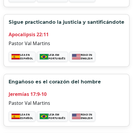
Sigue practicando la justicia y santificándote
Apocalipsis 22:11
Pastor Val Martins
LEA EN
LEIA EM
READ IN
ESPAÑOL
PORTUGUÊS
ENGLISH
Engañoso es el corazón del hombre
Jeremías 17:9-10
Pastor Val Martins
LEA EN
LEIA EM
READ IN
ESPAÑOL
PORTUGUÊS
ENGLISH