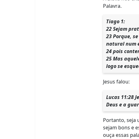
Palavra.
Tiago 1:
22 Sejam pra
23 Porque, se
natural num 
24 pois conte
25 Mas aquele
logo se esque
Jesus falou:
Lucas 11:28 J
Deus e a gua
Portanto, seja
sejam bons e e
ouça essas pala