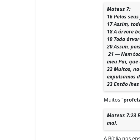
Mateus 7:
16 Pelos seus
17 Assim, tod
18 A árvore b
19 Toda árvor
20 Assim, poi
21 — Nem tod
meu Pai, que 
22 Muitos, na
expulsamos d
23 Então lhes
Muitos “
profet
Mateus 7:23 E
mal.
A Bíblia nos e