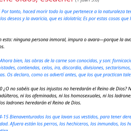
 Por tanto, haced morir todo lo que pertenece a la naturaleza terr
os deseos y la avaricia, que es idolatría; Es por estas cosas que l
n esto: ninguna persona inmoral, impura o avara—porque la avar
os.
hora bien, las obras de la carne son conocidas, y son: fornicación
stades, contiendas, celos, ira, discordia, divisiones, sectarismos
as. Os declaro, como os advertí antes, que los que practican tal
10 ¿O no sabéis que los injustos no heredarán el Reino de Dios? No
 adúlteros, ni los afeminados, ni los homosexuales, ni los ladrones
 los ladrones heredarán el Reino de Dios.
4-15 Bienaventurados los que lavan sus vestidos, para tener derec
udad. Afuera están los perros, los hechiceros, los inmundos, los 
tira.