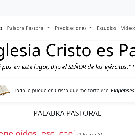
io
Palabra Pastoral
Predicaciones
Estudios
Vide
glesia Cristo es P
ré paz en este lugar, dijo el SEÑOR de los ejércitos."
Todo lo puedo en Cristo que me fortalece.
Filipenses
PALABRA PASTORAL
iene oídos, escuche!
(1 Juan 3:8)