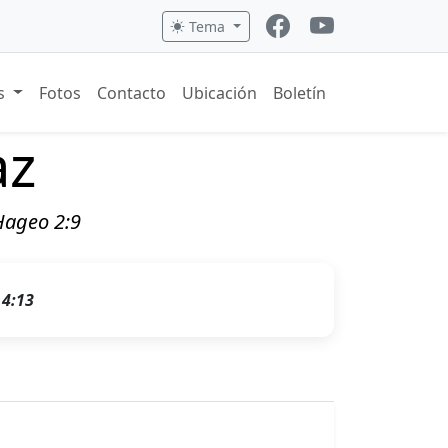
Tema
os
Fotos
Contacto
Ubicación
Boletín
az
 Hageo 2:9
 4:13