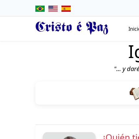
Cristo é Paz
Inic
I
"... y da
¡Quién t