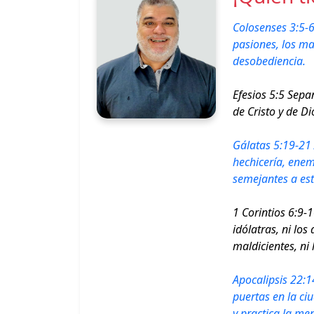
Colosenses 3:5-6
pasiones, los mal
desobediencia.
Efesios 5:5 Sepa
de Cristo y de Di
Gálatas 5:19-21 A
hechicería, enemi
semejantes a est
1 Corintios 6:9-
idólatras, ni los
maldicientes, ni
Apocalipsis 22:1
puertas en la ci
y practica la men