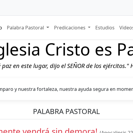
io
Palabra Pastoral
Predicaciones
Estudios
Vide
glesia Cristo es P
ré paz en este lugar, dijo el SEÑOR de los ejércitos."
mparo y nuestra fortaleza, nuestra ayuda segura en momen
PALABRA PASTORAL
mente vendrá sin demora!
(Apocalipsis 22