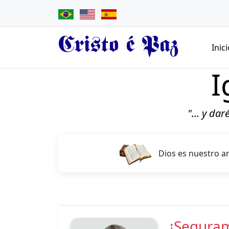
Cristo é Paz
Inic
I
"... y da
Dios es nuestro a
¡Segura