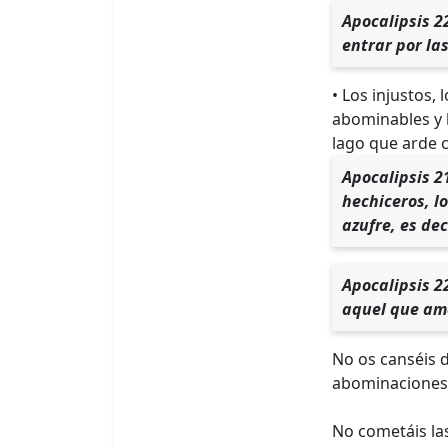
Apocalipsis 2
entrar por la
• Los injustos, 
abominables y l
lago que arde 
Apocalipsis 21
hechiceros, l
azufre, es de
Apocalipsis 22
aquel que ama
No os canséis d
abominaciones d
No cometáis la