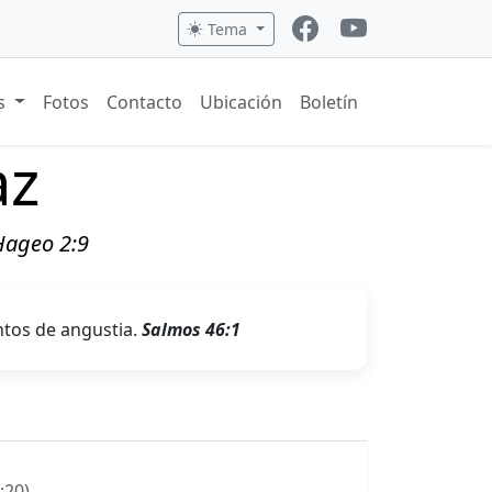
Tema
os
Fotos
Contacto
Ubicación
Boletín
az
 Hageo 2:9
tos de angustia.
Salmos 46:1
:20)