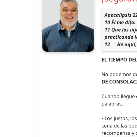
Apocalipsis 2
10 Él me dijo:
11 Que los in
practicando l
12 — He aquí,
EL TIEMPO DEL
No podemos dej
DE CONSOLACI
Cuando llegue e
palabras.
• Los justos, l
cena de las bod
recompensa y c