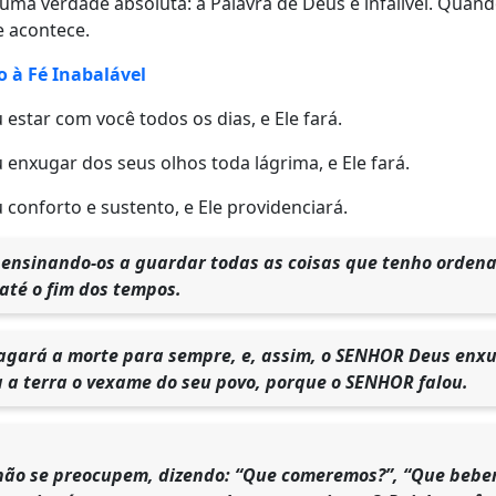
uma verdade absoluta: a Palavra de Deus é infalível. Quan
e acontece.
à Fé Inabalável
star com você todos os dias, e Ele fará.
enxugar dos seus olhos toda lágrima, e Ele fará.
conforto e sustento, e Ele providenciará.
ensinando-os a guardar todas as coisas que tenho ordenad
 até o fim dos tempos.
ragará a morte para sempre, e, assim, o SENHOR Deus enxu
a a terra o vexame do seu povo, porque o SENHOR falou.
 não se preocupem, dizendo: “Que comeremos?”, “Que bebe