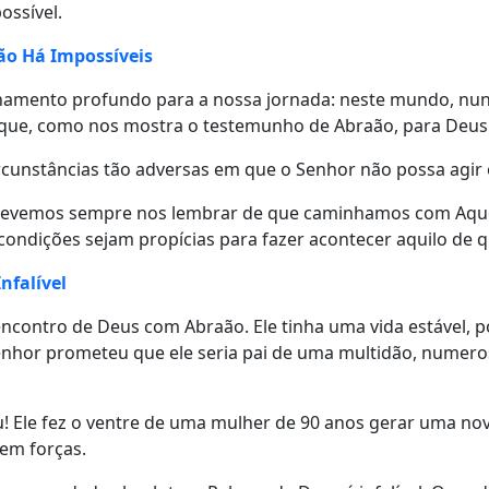
ossível.
ão Há Impossíveis
namento profundo para a nossa jornada: neste mundo, nu
que, como nos mostra o testemunho de Abraão, para Deus 
rcunstâncias tão adversas em que o Senhor não possa agir 
 devemos sempre nos lembrar de que caminhamos com Aque
 condições sejam propícias para fazer acontecer aquilo de 
nfalível
ncontro de Deus com Abraão. Ele tinha uma vida estável, p
enhor prometeu que ele seria pai de uma multidão, numeros
! Ele fez o ventre de uma mulher de 90 anos gerar uma n
sem forças.