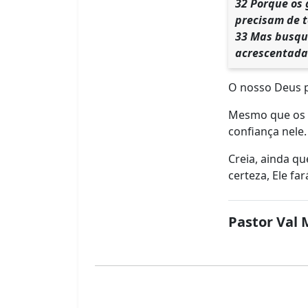
32 Porque os 
precisam de t
33 Mas busque
acrescentada
O nosso Deus 
Mesmo que os o
confiança nele.
Creia, ainda qu
certeza, Ele far
Pastor Val 