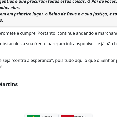
gentios é que procuram todas estas coisas. O Pai de vocês
odas elas.
m em primeiro lugar, o Reino de Deus e a sua justiça, e to
s.
promete e cumpre! Portanto, continue andando e marchan
bstáculos à sua frente pareçam intransponíveis e já não h
e seja "contra a esperança", pois tudo aquilo que o Senhor
á!
Martins