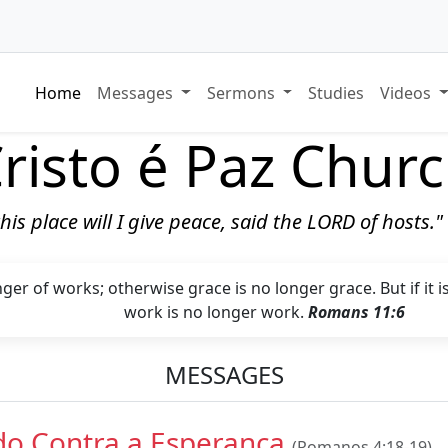
Home
Messages
Sermons
Studies
Videos
risto é Paz Chur
 this place will I give peace, said the LORD of hosts.
onger of works; otherwise grace is no longer grace. But if it i
work is no longer work.
Romans 11:6
MESSAGES
do Contra a Esperança
(Romanos 4:18-19)