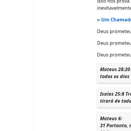
Isso nos prova 
inevitavelment
» Um Chamado 
Deus prometeu e
Deus prometeu 
Deus prometeu 
Mateus 28:20 
todos os dias
Isaías 25:8 T
tirará de tod
Mateus 6:
31 Portanto,