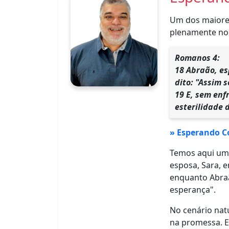
Um dos maiores
plenamente no 
Romanos 4:
18 Abraão, es
dito: "Assim 
19 E, sem enf
esterilidade 
» Esperando C
Temos aqui um 
esposa, Sara, e
enquanto Abraã
esperança".
No cenário nat
na promessa. E