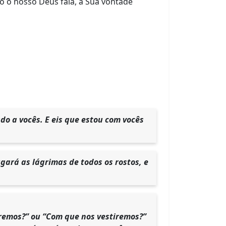
do o nosso Deus fala, a Sua vontade
o a vocês. E eis que estou com vocês
gará as lágrimas de todos os rostos, e
remos?” ou “Com que nos vestiremos?”