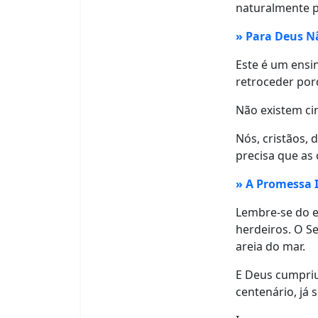
naturalmente p
» Para Deus N
Este é um ensi
retroceder por
Não existem ci
Nós, cristãos,
precisa que as
» A Promessa I
Lembre-se do e
herdeiros. O S
areia do mar.
E Deus cumpriu
centenário, já 