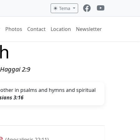
Tema
Photos
Contact
Location
Newsletter
ch
" Haggai 2:9
nother in psalms and hymns and spiritual
sians 3:16
te
(Apocalipsis 22:11)