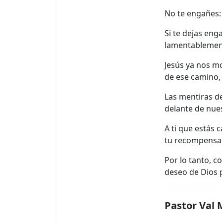
No te engañes:
Si te dejas eng
lamentablement
Jesús ya nos mos
de ese camino,
Las mentiras d
delante de nues
A ti que estás
tu recompensa 
Por lo tanto, c
deseo de Dios p
Pastor Val 