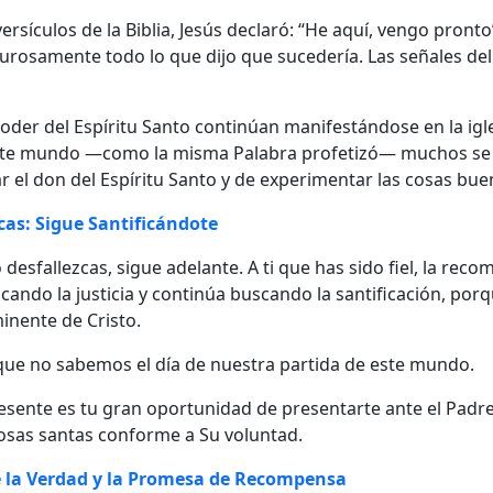
versículos de la Biblia, Jesús declaró: “He aquí, vengo pr
urosamente todo lo que dijo que sucedería. Las señales del
poder del Espíritu Santo continúan manifestándose en la igle
este mundo —como la misma Palabra profetizó— muchos se e
 el don del Espíritu Santo y de experimentar las cosas bue
cas: Sigue Santificándote
o desfallezcas, sigue adelante. A ti que has sido fiel, la rec
cando la justicia y continúa buscando la santificación, por
inente de Cristo.
que no sabemos el día de nuestra partida de este mundo.
sente es tu gran oportunidad de presentarte ante el Padre
osas santas conforme a Su voluntad.
e la Verdad y la Promesa de Recompensa