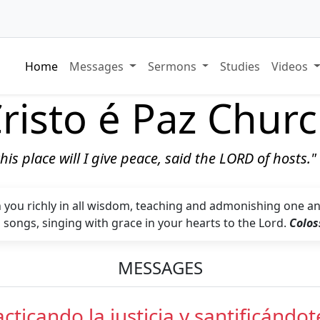
Home
Messages
Sermons
Studies
Videos
risto é Paz Chur
 this place will I give peace, said the LORD of hosts.
in you richly in all wisdom, teaching and admonishing one a
songs, singing with grace in your hearts to the Lord.
Colos
MESSAGES
cticando la justicia y santificándo