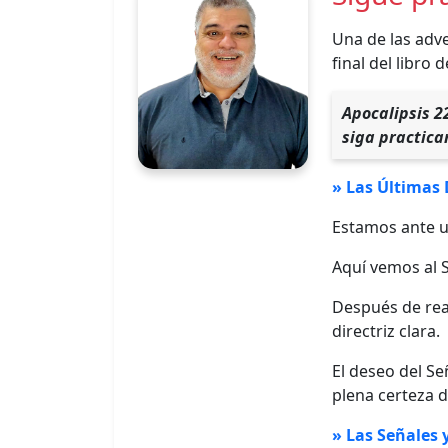
Una de las adv
final del libro 
Apocalipsis 2
siga practican
» Las Últimas D
Estamos ante un
Aquí vemos al S
Después de real
directriz clara.
El deseo del S
plena certeza 
» Las Señales y