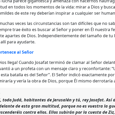
a lucha parece gigantesca y amenaza con hacernos naufraga
itud en todos los momentos de la vida: mirar a Dios y buscar
mildes de este rey deberían inspirar a cualquier ser humano
uchas veces las circunstancias son tan difíciles que no sa
iempre trae éxito es buscar al Señor y poner en Él nuestra f
te apartes de Dios. Independientemente del tamaño de tu lu
allí para ayudarte.
ertenece al Señor
Dios llega! Cuando Josafat terminó de clamar al Señor delant
evantó a un profeta con un mensaje claro y reconfortante: 
 esta batalla es del Señor”. El Señor indicó exactamente p
miraría y vería la obra de Dios, porque Él mismo derrotaría 
:
d, todo Judá, habitantes de Jerusalén y tú, rey Josafat. Así 
elante de esta gran multitud, porque no es vuestra la guer
enderéis contra ellos. Ellos subirán por la cuesta de Ziz, y