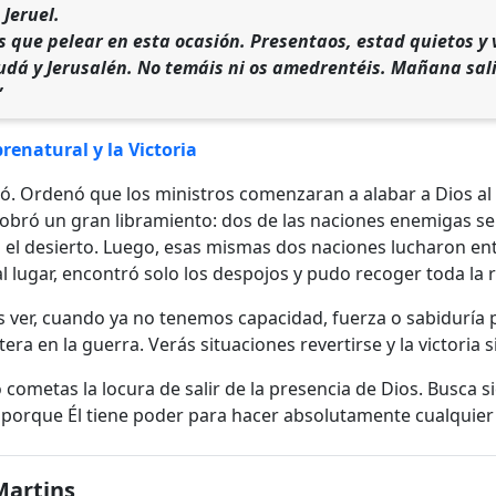
 Jeruel.
s que pelear en esta ocasión. Presentaos, estad quietos y 
Judá y Jerusalén. No temáis ni os amedrentéis. Mañana sali
”
brenatural y la Victoria
ó. Ordenó que los ministros comenzaran a alabar a Dios al f
 obró un gran libramiento: dos de las naciones enemigas se v
el desierto. Luego, esas mismas dos naciones lucharon entr
 al lugar, encontró solo los despojos y pudo recoger toda l
er, cuando ya no tenemos capacidad, fuerza o sabiduría par
tera en la guerra. Verás situaciones revertirse y la victori
o cometas la locura de salir de la presencia de Dios. Busca 
, porque Él tiene poder para hacer absolutamente cualquier
Martins