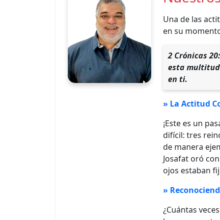
Una de las acti
en su momento
2 Crónicas 20
esta multitud
en ti.
» La Actitud C
¡Este es un pas
difícil: tres r
de manera ejemp
Josafat oró con
ojos estaban fi
» Reconociend
¿Cuántas veces