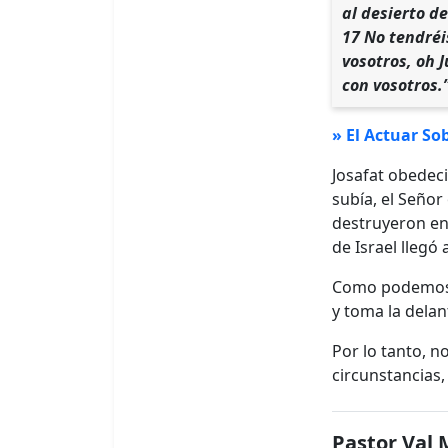
al desierto de
17 No tendréi
vosotros, oh 
con vosotros.
» El Actuar So
Josafat obedeci
subía, el Señor
destruyeron en 
de Israel llegó
Como podemos v
y toma la delan
Por lo tanto, n
circunstancias
Pastor Val 