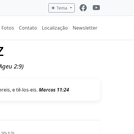
Tema
Fotos
Contato
Localização
Newsletter
z
(Ageu 2:9)
eis, e tê-los-eis.
Marcos 11:24
 20:12)