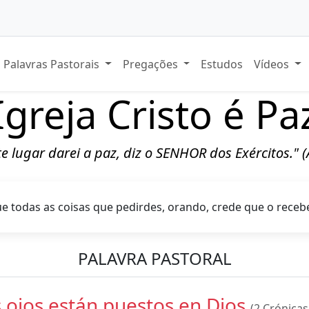
Palavras Pastorais
Pregações
Estudos
Vídeos
Igreja Cristo é Pa
ste lugar darei a paz, diz o SENHOR dos Exércitos." 
e todas as coisas que pedirdes, orando, crede que o receber
PALAVRA PASTORAL
 ojos están puestos en Dios
(2 Crónicas