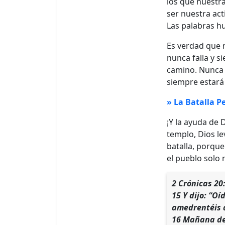
los que nuestr
ser nuestra act
Las palabras hu
Es verdad que m
nunca falla y s
camino. Nunca 
siempre estará 
» La Batalla P
¡Y la ayuda de 
templo, Dios l
batalla, porque
el pueblo solo 
2 Crónicas 20
15 Y dijo: “Oí
amedrentéis d
16 Mañana desc