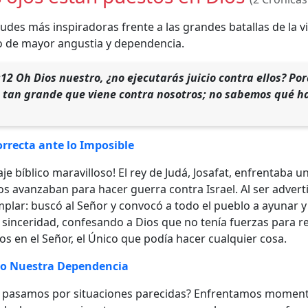
tudes más inspiradoras frente a las grandes batallas de la v
 de mayor angustia y dependencia.
:12 Oh Dios nuestro, ¿no ejecutarás juicio contra ellos? P
 tan grande que viene contra nosotros; no sabemos qué ha
orrecta ante lo Imposible
aje bíblico maravilloso! El rey de Judá, Josafat, enfrentaba
einos avanzaban para hacer guerra contra Israel. Al ser adver
lar: buscó al Señor y convocó a todo el pueblo a ayunar y 
 sinceridad, confesando a Dios que no tenía fuerzas para re
jos en el Señor, el Único que podía hacer cualquier cosa.
o Nuestra Dependencia
 pasamos por situaciones parecidas? Enfrentamos momentos