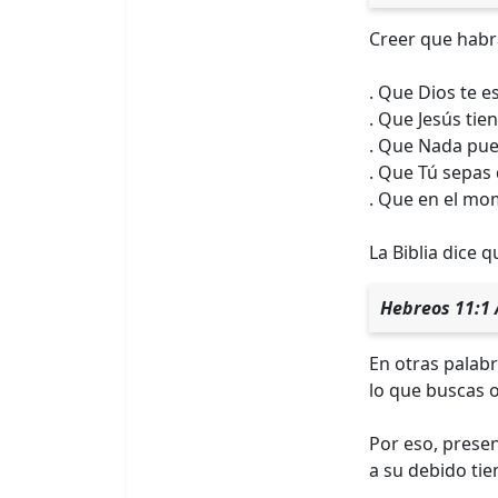
Creer que habrá
. Que Dios te 
. Que Jesús tie
. Que Nada pue
. Que Tú sepas 
. Que en el mo
La Biblia dice 
Hebreos 11:1 A
En otras palabr
lo que buscas o
Por eso, prese
a su debido tie