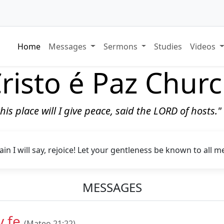
Home
Messages
Sermons
Studies
Videos
risto é Paz Chur
 this place will I give peace, said the LORD of hosts.
ain I will say, rejoice! Let your gentleness be known to all m
MESSAGES
y fe
(Mateo 21:22)