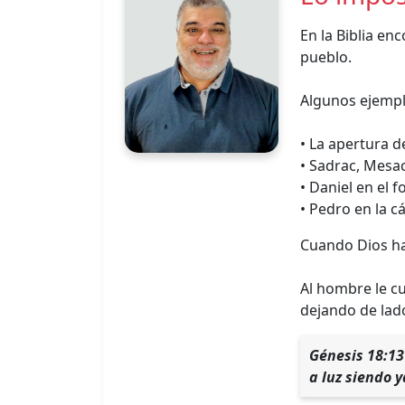
En la Biblia en
pueblo.
Algunos ejempl
• La apertura d
• Sadrac, Mesa
• Daniel en el 
• Pedro en la c
Cuando Dios ha
Al hombre le c
dejando de lado
Génesis 18:13
a luz siendo y