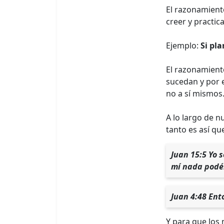
El razonamient
creer y practic
Ejemplo:
Si pl
El razonamiento
sucedan y por e
no a sí mismos
A lo largo de n
tanto es así que
Juan 15:5 Yo s
mí nada podéi
Juan 4:48 Ento
Y para que los 