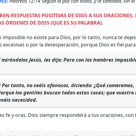
UES:
Hebreos 12:14 Seguid la paz con todos, y la santidad, sin la
EN RESPUESTAS POSITIVAS DE DIOS A SUS ORACIONES, 
AS ÓRDENES DE DIOS (QUE ES SU PALABRA).
imposible no existe para Dios, por lo tanto, nunca te dejes
excesivas o por la desesperación, porque Dios es fiel para 
 mirándolos Jesús, les dijo: Para con los hombres imposibl
 Por tanto, no seáis afanosos, diciendo: ¿Qué comeremos,
orque los gentiles buscan todas estas cosas; que vuestro 
enéis necesidad.
ienes fe y oras, Dios siempre responderá a tus oraciones, con