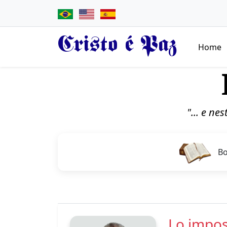
Cristo é Paz
Home
"... e ne
Bo
Lo impos