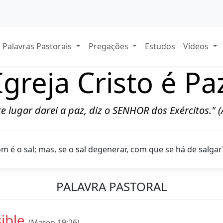
Palavras Pastorais
Pregações
Estudos
Vídeos
Igreja Cristo é Pa
ste lugar darei a paz, diz o SENHOR dos Exércitos." 
m é o sal; mas, se o sal degenerar, com que se há de salga
PALAVRA PASTORAL
ible
(Mateo 19:26)