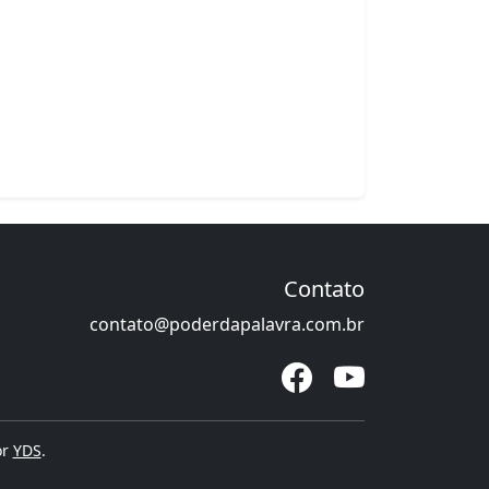
Contato
contato@poderdapalavra.com.br
or
YDS
.