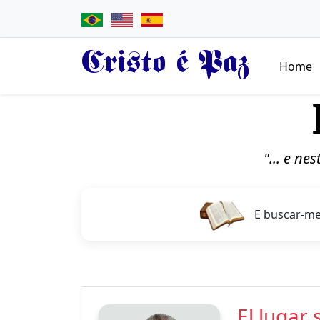
Cristo é Paz
Home
"... e ne
E buscar-me
El lugar