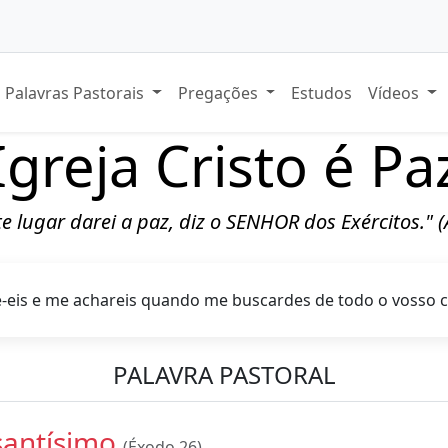
Palavras Pastorais
Pregações
Estudos
Vídeos
Igreja Cristo é Pa
ste lugar darei a paz, diz o SENHOR dos Exércitos." 
-eis e me achareis quando me buscardes de todo o vosso 
PALAVRA PASTORAL
 santísimo
(Éxodo 26)