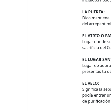
incluidos nosot
LA PUERTA
:
Dios mantiene u
del arrepentimi
EL ATRIO O PA
Lugar donde se 
sacrificio del 
EL LUGAR SAN
Lugar de adorac
presentas tu d
EL VELO:
Significa la se
podía entrar un
de purificación