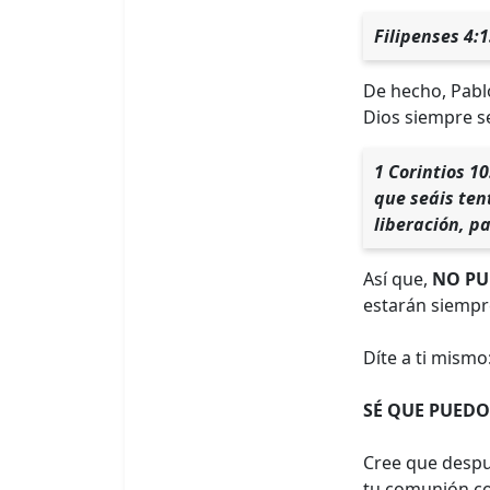
Filipenses 4:
De hecho, Pablo
Dios siempre se
1 Corintios 1
que seáis ten
liberación, p
Así que,
NO PU
estarán siempre
Díte a ti mismo
SÉ QUE PUEDO
Cree que despué
tu comunión co