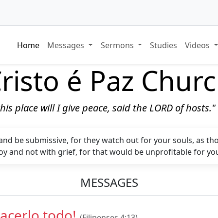
Home
Messages
Sermons
Studies
Videos
risto é Paz Chur
 this place will I give peace, said the LORD of hosts.
and be submissive, for they watch out for your souls, as t
joy and not with grief, for that would be unprofitable for yo
MESSAGES
acerlo todo!
(Filipenses 4:13)