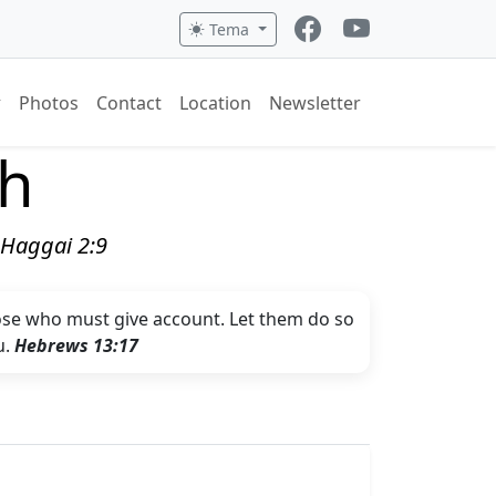
Tema
Photos
Contact
Location
Newsletter
ch
" Haggai 2:9
hose who must give account. Let them do so
u.
Hebrews 13:17