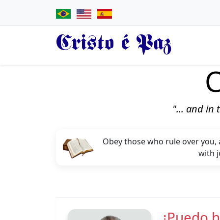
Cristo é Paz
C
"... and in
Obey those who rule over you, 
with 
¡Puedo h