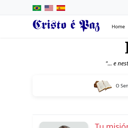
Cristo é Paz
Home
"... e ne
O Sen
Tu misi