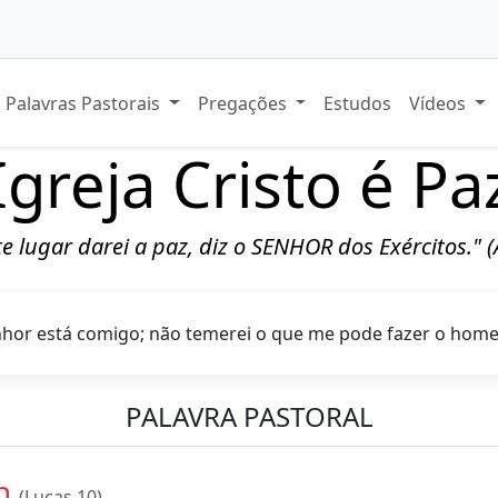
Palavras Pastorais
Pregações
Estudos
Vídeos
Igreja Cristo é Pa
ste lugar darei a paz, diz o SENHOR dos Exércitos." 
hor está comigo; não temerei o que me pode fazer o hom
PALAVRA PASTORAL
ón
(Lucas 10)