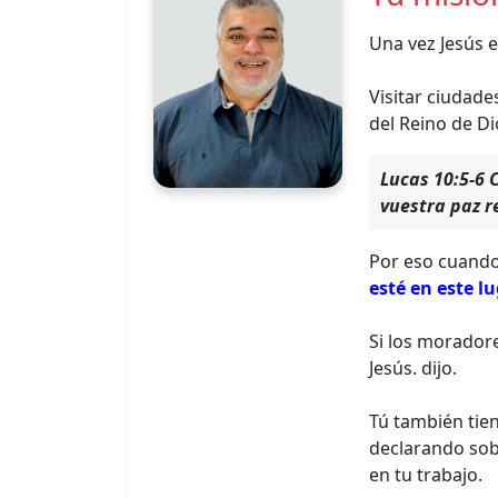
Una vez Jesús e
Visitar ciudade
del Reino de Di
Lucas 10:5-6 
vuestra paz re
Por eso cuando
esté en este l
Si los moradore
Jesús. dijo.
Tú también tien
declarando sob
en tu trabajo.