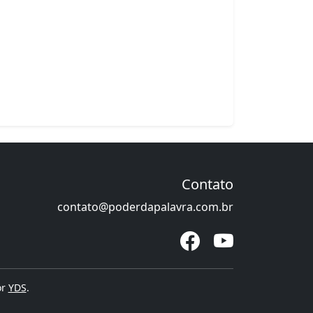
Contato
contato@poderdapalavra.com.br
or
YDS
.