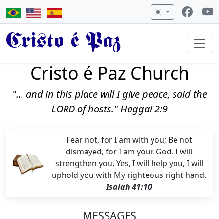
Cristo é Paz
Cristo é Paz Church
"... and in this place will I give peace, said the
LORD of hosts." Haggai 2:9
Fear not, for I am with you; Be not
dismayed, for I am your God. I will
strengthen you, Yes, I will help you, I will
uphold you with My righteous right hand.
Isaiah 41:10
MESSAGES