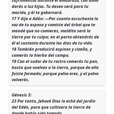
sufrimientos durante el embarazo; con dolor
darás a luz hijos. Tu deseo será para tu
marido, y él te gobernará.
17 Y dijo a Adán: —Por cuanto escuchaste la
voz de tu esposa y comiste del árbol que te
mandé que no comieras, maldita será la
tierra por tu culpa; en el parto obtendrás de
él el sustento durante los días de tu vida.
18 También producirá espinas y cizaña, y
comerás la hierba del campo.
19 Con el sudor de tu rostro comerás tu pan,
hasta que vuelvas a la tierra, porque de ella
fuiste formado; porque polvo eres, y al polvo
volverás.
Génesis 3:
23 Por tanto, Jehová Dios lo echó del jardín
del Edén, para que cultivara la tierra de
donde había sido tomado.