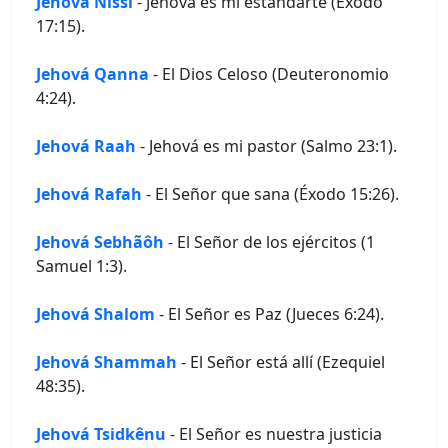
Jehová Nissi
- Jehová es mi estandarte (Éxodo
17:15).
Jehová Qanna
- El Dios Celoso (Deuteronomio
4:24).
Jehová Raah
- Jehová es mi pastor (Salmo 23:1).
Jehová Rafah
- El Señor que sana (Éxodo 15:26).
Jehová Sebhãôh
- El Señor de los ejércitos (1
Samuel 1:3).
Jehová Shalom
- El Señor es Paz (Jueces 6:24).
Jehová Shammah
- El Señor está allí (Ezequiel
48:35).
Jehová Tsidkênu
- El Señor es nuestra justicia