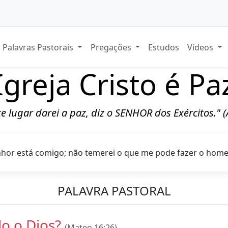
Palavras Pastorais
Pregações
Estudos
Vídeos
Igreja Cristo é Pa
ste lugar darei a paz, diz o SENHOR dos Exércitos." 
hor está comigo; não temerei o que me pode fazer o hom
PALAVRA PASTORAL
o o Dios?
(Mateo 16:26)