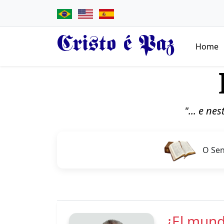
Cristo é Paz
Home
"... e ne
O Sen
¿El mund