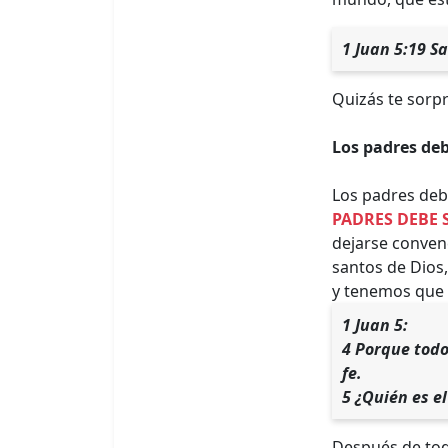
1 Juan 5:19 S
Quizás te sorpr
Los padres deb
Los padres deb
PADRES DEBE 
dejarse convenc
santos de Dios,
y tenemos que 
1 Juan 5:
4 Porque todo
fe.
5 ¿Quién es el
Después de tod