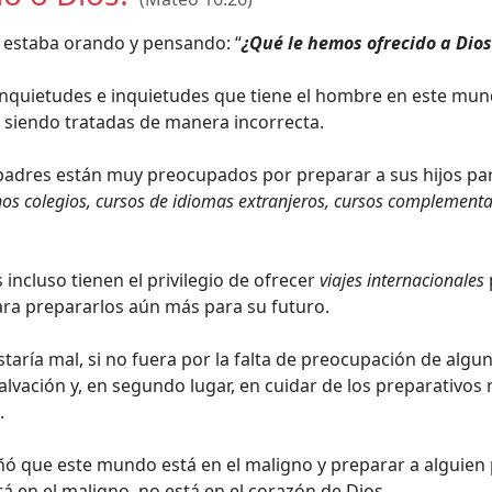
 estaba orando y pensando: “
¿Qué le hemos ofrecido a Dios
 inquietudes e inquietudes que tiene el hombre en este mun
n siendo tratadas de manera incorrecta.
padres están muy preocupados por preparar a sus hijos par
os colegios, cursos de idiomas extranjeros, cursos complementar
incluso tienen el privilegio de ofrecer
viajes internacionales
ara prepararlos aún más para su futuro.
taría mal, si no fuera por la falta de preocupación de algu
salvación y, en segundo lugar, en cuidar de los preparativos
.
ñó que este mundo está en el maligno y preparar a alguien
 en el maligno, no está en el corazón de Dios.