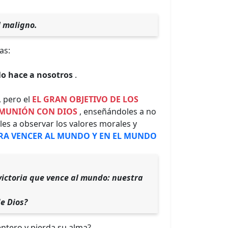
l maligno.
as:
lo hace a nosotros
.
, pero el
EL GRAN OBJETIVO DE LOS
COMUNIÓN CON DIOS
, enseñándoles a no
es a observar los valores morales y
ARA VENCER AL MUNDO Y EN EL MUNDO
 victoria que vence al mundo: nuestra
de Dios?
ntero y pierda su alma?