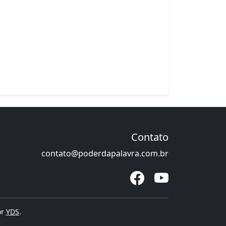
Contato
contato@poderdapalavra.com.br
or
YDS
.