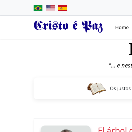
Cristo é Paz
Home
"... e ne
Os justos
El árbol 