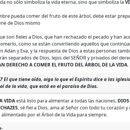
Vida no sólo simboliza la vida eterna, sino que simboliza la
V
mbre pueda comer del fruto de este árbol, debe estar prepa
ene de Dios mismo
ue son fieles a Dios, que han rechazado el pecado y han ac
comerlo, como se están convirtiendo aquellos que continúa
n Adán y Eva, y la respuesta de Dios a estas personas tamb
serán separados de Dios, lejos del SEÑOR y privados del dere
N DERECHO A COMER EL FRUTO DEL ÁRBOL DE LA VIDA
.
7 El que tiene oído, oiga lo que el Espíritu dice a las igles
l de la vida, que está en el paraíso de Dios.
A VIDA
está listo para alimentar a todas las naciones,
DIOS
ECHAZES
, sé fiel a Dios, ama al Señor con todo tu corazón 
alimentado por el Árbol de la Vida para siempre.
2: