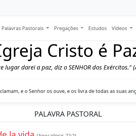
Palavras Pastorais
Pregações
Estudos
Vídeos
Igreja Cristo é Pa
ste lugar darei a paz, diz o SENHOR dos Exércitos." 
 clamam, e o Senhor os ouve, e os livra de todas as suas an
PALAVRA PASTORAL
de la vida
(Apocalipsis 22:2)