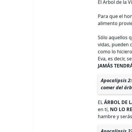
El Árbol de la 
Para que el ho
alimento provi
Sólo aquellos q
vidas, pueden 
como lo hiciero
Eva, es decir, 
JAMÁS TENDRÁ
Apocalipsis 2:
comer del árbo
EL
ÁRBOL DE L
en ti,
NO LO R
hambre y serás 
Apocalipsis 2