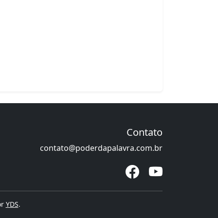
Contato
contato@poderdapalavra.com.br
or
YDS
.